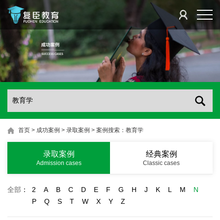
首页
>
成功案例
>
录取案例
>
案例搜索：教育学
录取案例
经典案例
Admission cases
Classic cases
全部
：
2
A
B
C
D
E
F
G
H
J
K
L
M
N
P
Q
S
T
W
X
Y
Z