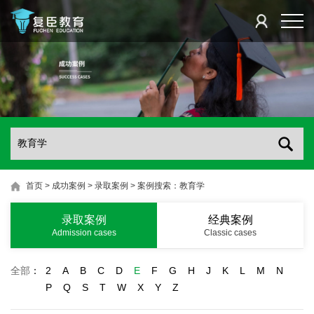
首页
>
成功案例
>
录取案例
>
案例搜索：教育学
录取案例
经典案例
Admission cases
Classic cases
全部
：
2
A
B
C
D
E
F
G
H
J
K
L
M
N
P
Q
S
T
W
X
Y
Z