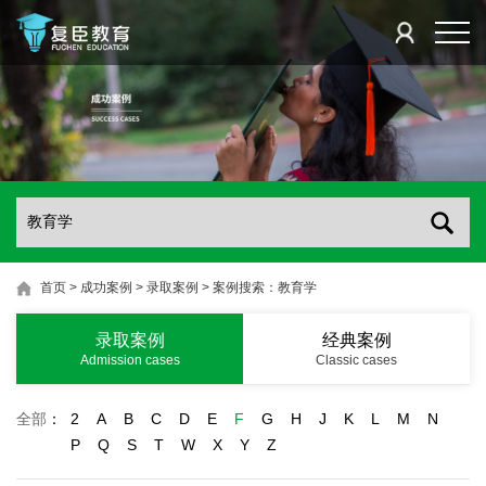
首页
>
成功案例
>
录取案例
>
案例搜索：教育学
录取案例
经典案例
Admission cases
Classic cases
全部
：
2
A
B
C
D
E
F
G
H
J
K
L
M
N
P
Q
S
T
W
X
Y
Z