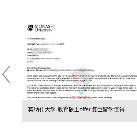
录取捷报｜硬实力!再添华威大学-国际经济法
莫纳什大学-教育硕士offer,复臣留学值得信赖