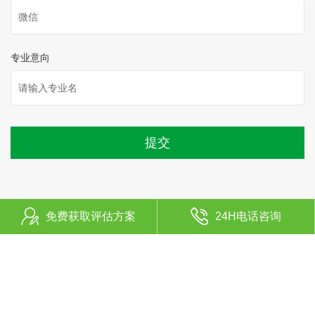
专业意向
提交
免费获取评估方案
24H电话咨询
联系我们
扫一扫关注我们
电话：4008-292-585
邮箱：contacts@fuchen-edu.com
地址：上海市奉贤区肖塘路 255 弄 10 号 1 层