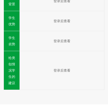
登录后查看
背景
学生
登录后查看
优势
学生
登录后查看
劣势
给类
似情
况学
登录后查看
生的
建议