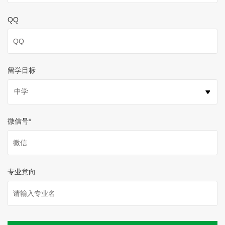
QQ
留学目标
微信号
*
专业意向