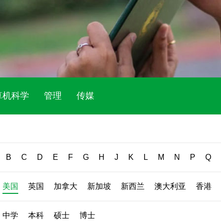
算机科学
管理
传媒
B
C
D
E
F
G
H
J
K
L
M
N
P
Q
美国
英国
加拿大
新加坡
新西兰
澳大利亚
香港
中学
本科
硕士
博士