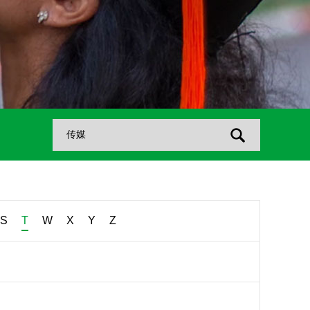
S
T
W
X
Y
Z