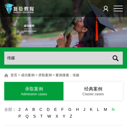
首页
>
成功案例
>
录取案例
>
案例搜索：传媒
录取案例
经典案例
Admission cases
Classic cases
全部
：
2
A
B
C
D
E
F
G
H
J
K
L
M
N
P
Q
S
T
W
X
Y
Z