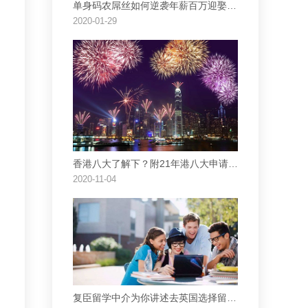
单身码农屌丝如何逆袭年薪百万迎娶白富美
2020-01-29
香港八大了解下？附21年港八大申请条件
2020-11-04
复臣留学中介为你讲述去英国选择留学中介机构指南