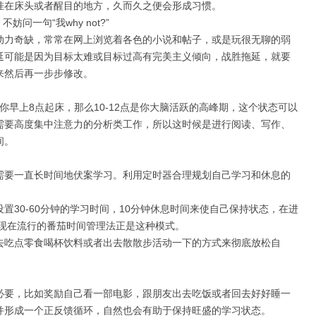
挂在床头或者醒目的地方，久而久之便会形成习惯。
，不妨问一句
“
我
why not?”
动力奇缺，常常在网上浏览着各色的小说和帖子，或是玩很无聊的弱
延可能是因为目标太难或目标过高有完美主义倾向，战胜拖延，就要
来然后再一步步修改。
你早上
8
点起床，那么
10-12
点是你大脑活跃的高峰期，这个状态可以
需要高度集中注意力的分析类工作，所以这时候是进行阅读、写作、
间。
需要一直长时间地伏案学习。利用定时器合理规划自己学习和休息的
设置
30-60
分钟的学习时间，
10
分钟休息时间来使自己保持状态，在进
现在流行的番茄时间管理法正是这种模式。
去吃点零食喝杯饮料或者出去散散步活动一下的方式来彻底放松自
必要，比如奖励自己看一部电影，跟朋友出去吃饭或者回去好好睡一
并形成一个正反馈循环，自然也会有助于保持旺盛的学习状态。