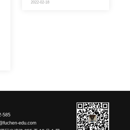
2022-02-18
-585
fuchen-edu.com