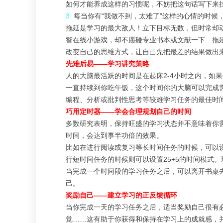
如何才能养成这样的习惯呢，不妨把这句话写下来
3.
每当你有
“
我做不到，太难了
”
这样的心情的时候
拖延是学习的最大敌人！立下目标无数，但时常却
智在线小游戏，却不愿碰专业书本或文献一下…拖
改变自己的思维方式，让自己先把最差的结果做出
先难后易——学习讲究策略
人的大脑最活跃的时间是在起床
2-4
小时之内，如果
一直持续到你吃午饭，这个时间你的大脑可以完成
编程、分析或批判性思考等较难学习任务的最佳时
巧用定时器——学会合理规划自己的时间
多数研究表明，保持旺盛的学习状态并不意味着你
时间，会达到事半功倍的效果。
比如在进行阅读或复习等长时间任务的时候，可以
行短时间任务的时候则可以设置
25+5
的时间模式。
当完成一个时间段的学习任务之后，可以离开书桌
己。
奖励自己——建立学习的正反馈循环
当你完成一天的学习任务之后，适当奖励自己很有
觉……这有助于你获得和保持在学习上的成就感，