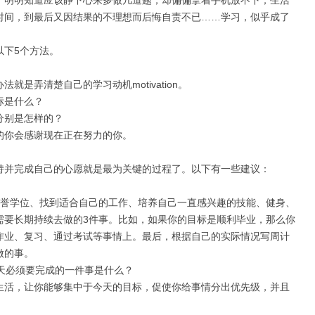
；明明知道应该静下心来多做几道题，却偏偏拿着手机放不下；生活
时间，到最后又因结果的不理想而后悔自责不已……学习，似乎成了
以下
5
个方法。
办法就是弄清楚自己的学习动机
motivation
。
标是什么？
分别是怎样的？
的你会感谢现在正在努力的你。
持并完成自己的心愿就是最为关键的过程了。以下有一些建议：
誉学位、找到适合自己的工作、培养自己一直感兴趣的技能、健身、
需要长期持续去做的
3
件事。比如，如果你的目标是顺利毕业，那么你
作业、复习、通过考试等事情上。最后，根据自己的实际情况写周计
做的事。
天必须要完成的一件事是什么？
生活，让你能够集中于今天的目标，促使你给事情分出优先级，并且