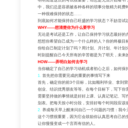
明明知道这次的考试很重要，却总是无法开始看书
中，我们总是容易被各种各样的琐事分散精力耗费
一种很难保持的状态……
到底如何才能保持自己旺盛的学习状态？不妨尝试
WHY——
想清楚你为什么要学习
无论是考试还是工作，让自己保持学习状态最好的
想想你希望自己成为一个什么样的人？你的终极目
你给自己制定计划了吗？周计划、月计划、年计划
时刻提醒自己今天所有的辛苦都是为了明天，未来
HOW——
弄明白如何去学习
当你确定了自己的学习动机或者初心之后，如何保
1.
首先把你需要完成的重要的事情写下来
首先，确定你的前
3
个目标，比如顺利毕业、拿到荣
创业、结识优秀朋友等等。在每个目标下，写下你
需要坚持做的事情就是好好上课、认真记笔记、写
划表。把每天按小时分段，安排好每个时间段应该
2.
养成每天早上醒来问自己一个问题的习惯：我今
这个习惯很重要，因为它会鼓励你认真思考自己的
让你慢慢变成一个言而有信的人。