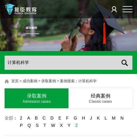
首页
>
成功案例
>
录取案例
>
案例搜索：计算机科学
录取案例
经典案例
Admission cases
Classic cases
全部
：
2
A
B
C
D
E
F
G
H
J
K
L
M
N
P
Q
S
T
W
X
Y
Z