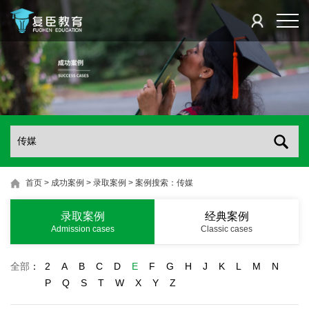
首页
>
成功案例
>
录取案例
>
案例搜索：传媒
录取案例
经典案例
Admission cases
Classic cases
全部
：
2
A
B
C
D
E
F
G
H
J
K
L
M
N
P
Q
S
T
W
X
Y
Z