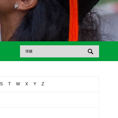
S
T
W
X
Y
Z