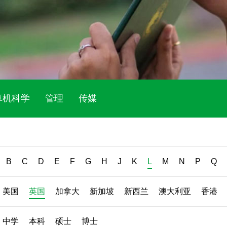
算机科学
管理
传媒
B
C
D
E
F
G
H
J
K
L
M
N
P
Q
美国
英国
加拿大
新加坡
新西兰
澳大利亚
香港
中学
本科
硕士
博士