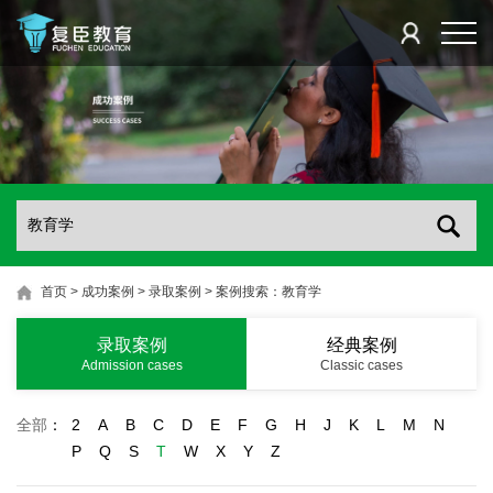
首页
>
成功案例
>
录取案例
>
案例搜索：教育学
录取案例
经典案例
Admission cases
Classic cases
全部
：
2
A
B
C
D
E
F
G
H
J
K
L
M
N
P
Q
S
T
W
X
Y
Z