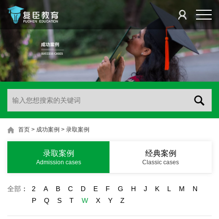
首页
>
成功案例
>
录取案例
录取案例
经典案例
Admission cases
Classic cases
全部
：
2
A
B
C
D
E
F
G
H
J
K
L
M
N
P
Q
S
T
W
X
Y
Z