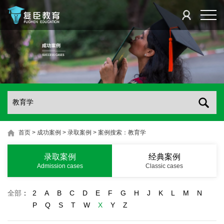
首页
>
成功案例
>
录取案例
>
案例搜索：教育学
录取案例
经典案例
Admission cases
Classic cases
全部
：
2
A
B
C
D
E
F
G
H
J
K
L
M
N
P
Q
S
T
W
X
Y
Z