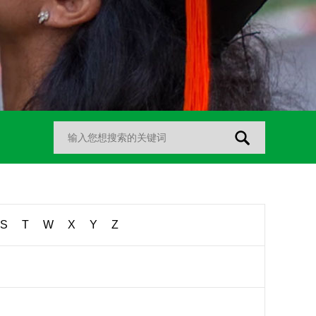
S
T
W
X
Y
Z