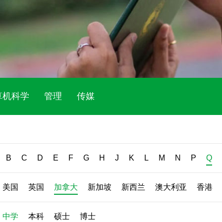
算机科学
管理
传媒
B
C
D
E
F
G
H
J
K
L
M
N
P
Q
美国
英国
加拿大
新加坡
新西兰
澳大利亚
香港
中学
本科
硕士
博士