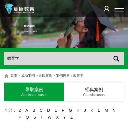
首页
>
成功案例
>
录取案例
>
案例搜索：教育学
录取案例
经典案例
Admission cases
Classic cases
全部
：
2
A
B
C
D
E
F
G
H
J
K
L
M
N
P
Q
S
T
W
X
Y
Z