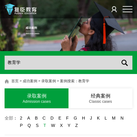
首页
>
成功案例
>
录取案例
>
案例搜索：教育学
录取案例
经典案例
Admission cases
Classic cases
全部
：
2
A
B
C
D
E
F
G
H
J
K
L
M
N
P
Q
S
T
W
X
Y
Z